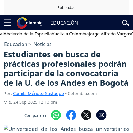
EDUCACIÓN
elardo de la Espriella
Vuelta a Colombia
Jorge Alfredo Vargas
Gusta
Educación
Noticias
Estudiantes en busca de
prácticas profesionales podrán
participar de la convocatoria
de la U. de los Andes en Bogotá
Por:
Camila Méndez Sastoque
• Colombia.com
Mié, 24 Sep 2025 12:13 pm
Comparte en: