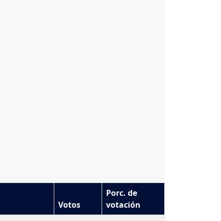
Porc. de
Votos
votación