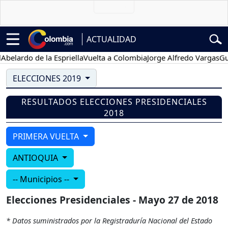
ACTUALIDAD
elardo de la Espriella
Vuelta a Colombia
Jorge Alfredo Vargas
Gust
ELECCIONES 2019
RESULTADOS ELECCIONES PRESIDENCIALES
2018
PRIMERA VUELTA
ANTIOQUIA
-- Municipios --
Elecciones Presidenciales - Mayo 27 de 2018
* Datos suministrados por la Registraduría Nacional del Estado