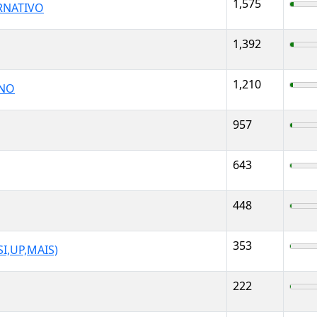
1,575
RNATIVO
1,392
1,210
ANO
957
643
448
353
I,UP,MAIS)
222