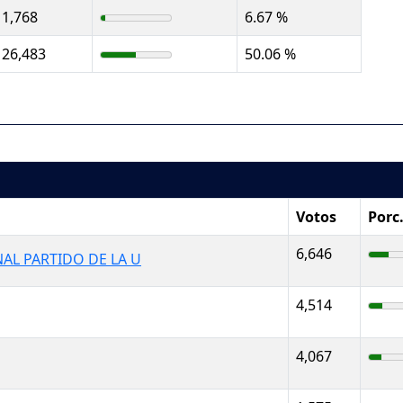
1,768
6.67 %
26,483
50.06 %
Votos
Porc
6,646
AL PARTIDO DE LA U
4,514
4,067