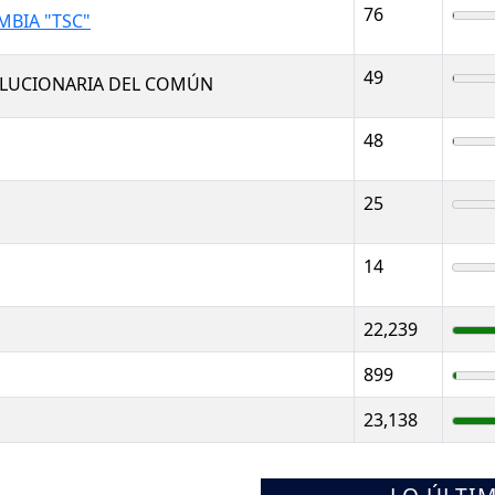
76
BIA "TSC"
49
OLUCIONARIA DEL COMÚN
48
25
14
22,239
899
23,138