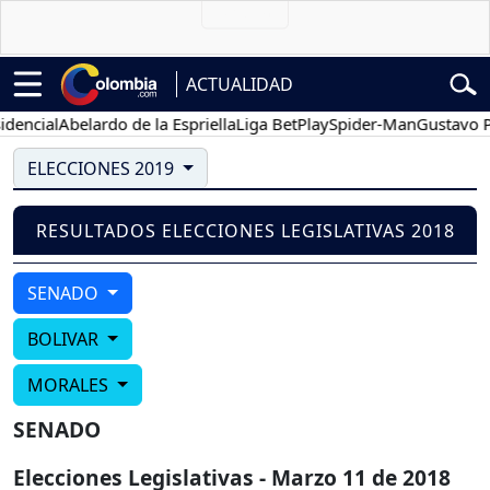
ACTUALIDAD
encial
Abelardo de la Espriella
Liga BetPlay
Spider-Man
Gustavo Pe
ELECCIONES 2019
RESULTADOS ELECCIONES LEGISLATIVAS 2018
SENADO
BOLIVAR
MORALES
SENADO
Elecciones Legislativas - Marzo 11 de 2018