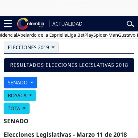
ACTUALIDAD
encial
Abelardo de la Espriella
Liga BetPlay
Spider-Man
Gustavo Pe
ELECCIONES 2019
RESULTADOS ELECCIONES LEGISLATIVAS 2018
SENADO
BOYACA
TOTA
SENADO
Elecciones Legislativas - Marzo 11 de 2018