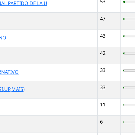
53
AL PARTIDO DE LA U
47
43
ANO
42
33
RNATIVO
33
I,UP,MAIS)
11
6