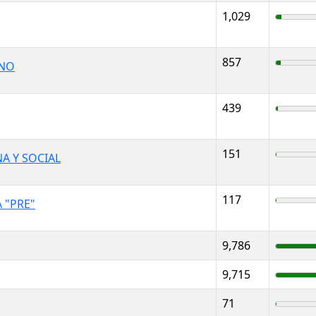
1,029
857
ANO
439
151
A Y SOCIAL
117
 "PRE"
9,786
9,715
71