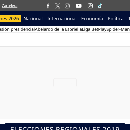
Cartelera
ones 2026
Nacional
Internacional
Economía
Política
sión presidencial
Abelardo de la Espriella
Liga BetPlay
Spider-Man
ELECCIONES REGIONALES 2019