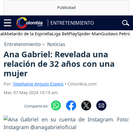
ENTRETENIMIENTO
elardo de la Espriella
Liga BetPlay
Spider-Man
Gustavo Petro
Po
Entretenimiento
Noticias
Ana Gabriel: Revelada una
relación de 32 años con una
mujer
Por:
Stephanie Angulo Espejo
• Colombia.com
Mar, 07 May 2024 10:19 am
Comparte en: