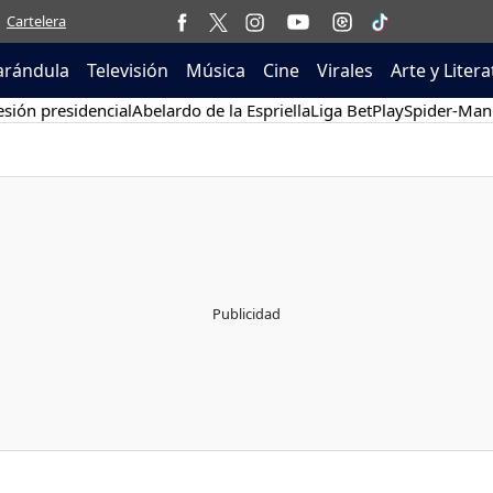
Cartelera
arándula
Televisión
Música
Cine
Virales
Arte y Liter
sión presidencial
Abelardo de la Espriella
Liga BetPlay
Spider-Man