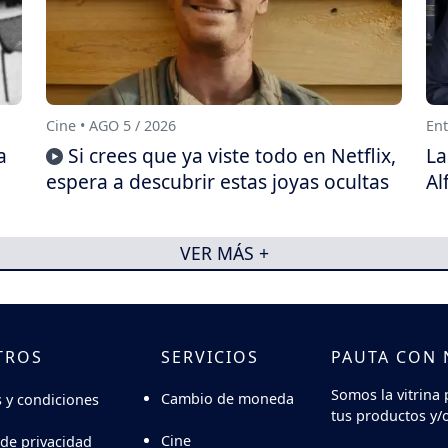
Cine • AGO 5 / 2026
Ent
a
Si crees que ya viste todo en Netflix,
La
espera a descubrir estas joyas ocultas
Al
VER MÁS +
TROS
SERVICIOS
PAUTA CON
Somos la vitrina 
Cambio de moneda
 y condiciones
tus productos y/o
Cine
 de privacidad