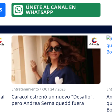
ÚNETE AL CANAL EN
S
WHATSAPP
Entretenimiento • OCT 24 / 2023
Ent
al
Caracol estrenó un nuevo "Desafío",
An
pero Andrea Serna quedó fuera
qu
Bo