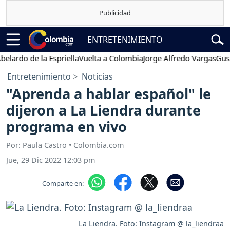
ENTRETENIMIENTO
o de la Espriella
Vuelta a Colombia
Jorge Alfredo Vargas
Gustavo 
Entretenimiento
Noticias
"Aprenda a hablar español" le
dijeron a La Liendra durante
programa en vivo
Por: Paula Castro • Colombia.com
Jue, 29 Dic 2022 12:03 pm
Comparte en:
La Liendra. Foto: Instagram @ la_liendraa