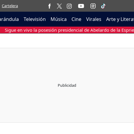
Cartelera
arándula
Televisión
Música
Cine
Virales
Arte y Liter
Sigue en vivo la posesión presidencial de Abelardo de la Esprie