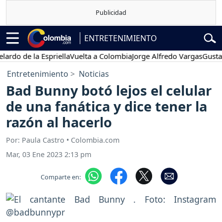
ENTRETENIMIENTO
 de la Espriella
Vuelta a Colombia
Jorge Alfredo Vargas
Gustavo Pe
Entretenimiento
Noticias
Bad Bunny botó lejos el celular
de una fanática y dice tener la
razón al hacerlo
Por: Paula Castro • Colombia.com
Mar, 03 Ene 2023 2:13 pm
Comparte en: