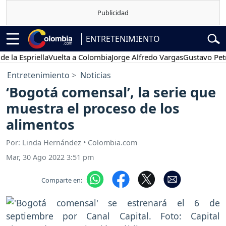
ENTRETENIMIENTO
spriella
Vuelta a Colombia
Jorge Alfredo Vargas
Gustavo Petro
P
Entretenimiento
Noticias
‘Bogotá comensal’, la serie que
muestra el proceso de los
alimentos
Por: Linda Hernández • Colombia.com
Mar, 30 Ago 2022 3:51 pm
Comparte en: