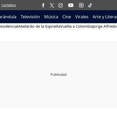
Cartelera
arándula
Televisión
Música
Cine
Virales
Arte y Liter
esidencial
Abelardo de la Espriella
Vuelta a Colombia
Jorge Alfredo