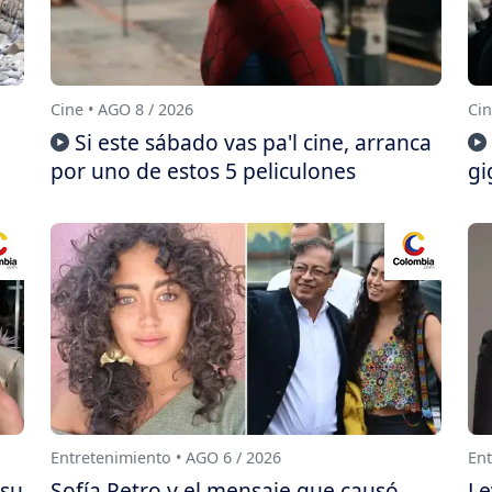
Cine • AGO 8 / 2026
Cin
Si este sábado vas pa'l cine, arranca
por uno de estos 5 peliculones
gi
Entretenimiento • AGO 6 / 2026
Ent
 su
Sofía Petro y el mensaje que causó
Le