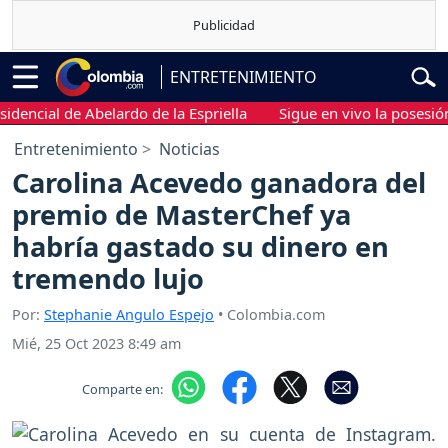
ENTRETENIMIENTO
ial de Abelardo de la Espriella
Sigue en vivo la posesión pres
Entretenimiento
Noticias
Carolina Acevedo ganadora del
premio de MasterChef ya
habría gastado su dinero en
tremendo lujo
Por:
Stephanie Angulo Espejo
• Colombia.com
Mié, 25 Oct 2023 8:49 am
Comparte en: