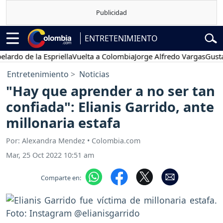
ENTRETENIMIENTO
do de la Espriella
Vuelta a Colombia
Jorge Alfredo Vargas
Gustavo 
Entretenimiento
Noticias
"Hay que aprender a no ser tan
confiada": Elianis Garrido, ante
millonaria estafa
Por: Alexandra Mendez • Colombia.com
Mar, 25 Oct 2022 10:51 am
Comparte en: