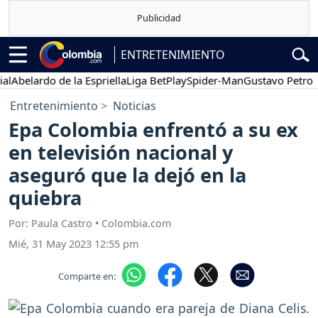
ENTRETENIMIENTO
elardo de la Espriella
Liga BetPlay
Spider-Man
Gustavo Petro
Po
Entretenimiento
Noticias
Epa Colombia enfrentó a su ex
en televisión nacional y
aseguró que la dejó en la
quiebra
Por: Paula Castro • Colombia.com
Mié, 31 May 2023 12:55 pm
Comparte en: