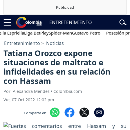
ENTRETENIMIENTO
priella
Liga BetPlay
Spider-Man
Gustavo Petro
Posesión preside
Entretenimiento
Noticias
Tatiana Orozco expone
situaciones de maltrato e
infidelidades en su relación
con Hassam
Por: Alexandra Mendez • Colombia.com
Vie, 07 Oct 2022 12:02 pm
Comparte en: