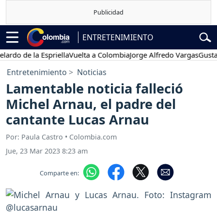
ENTRETENIMIENTO
 de la Espriella
Vuelta a Colombia
Jorge Alfredo Vargas
Gustavo Pe
Entretenimiento
Noticias
Lamentable noticia falleció
Michel Arnau, el padre del
cantante Lucas Arnau
Por: Paula Castro • Colombia.com
Jue, 23 Mar 2023 8:23 am
Comparte en: