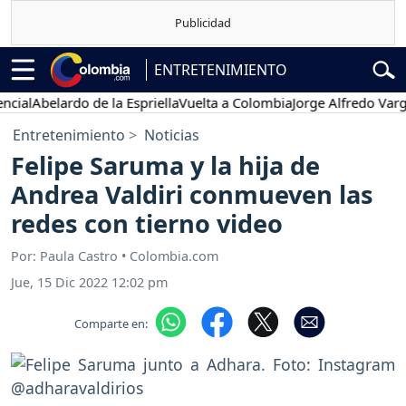
ENTRETENIMIENTO
l
Abelardo de la Espriella
Vuelta a Colombia
Jorge Alfredo Vargas
Gu
Entretenimiento
Noticias
Felipe Saruma y la hija de
Andrea Valdiri conmueven las
redes con tierno video
Por: Paula Castro • Colombia.com
Jue, 15 Dic 2022 12:02 pm
Comparte en: