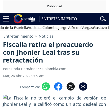
ENTRETENIMIENTO
a Espriella
Vuelta a Colombia
Jorge Alfredo Vargas
Gustavo Petro
Entretenimiento
Noticias
Fiscalía retira el preacuerdo
con Jhonier Leal tras su
retractación
Por: Linda Hernández • Colombia.com
Mar, 26 Abr 2022 9:09 am
Comparte en: