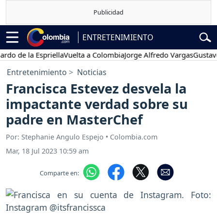
ENTRETENIMIENTO
e la Espriella
Vuelta a Colombia
Jorge Alfredo Vargas
Gustavo Pet
Entretenimiento
Noticias
Francisca Estevez desvela la
impactante verdad sobre su
padre en MasterChef
Por: Stephanie Angulo Espejo • Colombia.com
Mar, 18 Jul 2023 10:59 am
Comparte en: