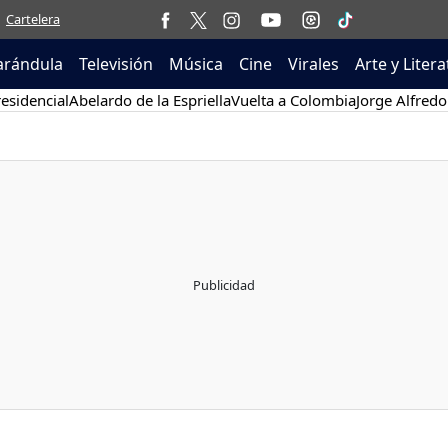
Cartelera
arándula
Televisión
Música
Cine
Virales
Arte y Liter
esidencial
Abelardo de la Espriella
Vuelta a Colombia
Jorge Alfredo