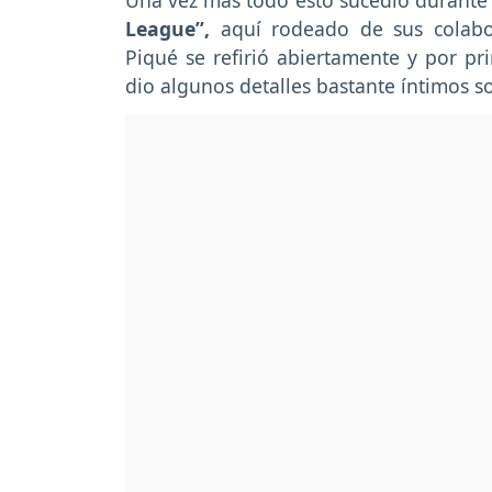
Una vez más todo esto sucedió durante
League”,
aquí rodeado de sus colabora
Piqué se refirió abiertamente y por pr
dio algunos detalles bastante íntimos so