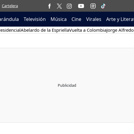
Cartelera
arándula
Televisión
Música
Cine
Virales
Arte y Liter
esidencial
Abelardo de la Espriella
Vuelta a Colombia
Jorge Alfredo