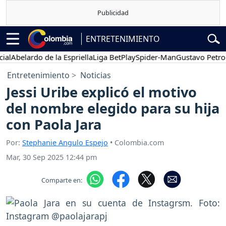
ENTRETENIMIENTO
elardo de la Espriella
Liga BetPlay
Spider-Man
Gustavo Petro
Po
Entretenimiento
Noticias
Jessi Uribe explicó el motivo
del nombre elegido para su hija
con Paola Jara
Por:
Stephanie Angulo Espejo
• Colombia.com
Mar, 30 Sep 2025 12:44 pm
Comparte en: