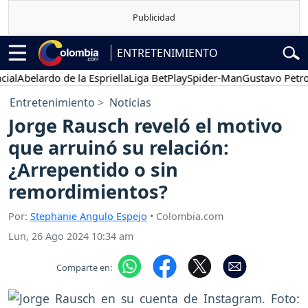
ENTRETENIMIENTO
Abelardo de la Espriella
Liga BetPlay
Spider-Man
Gustavo Petro
Entretenimiento
Noticias
Jorge Rausch reveló el motivo
que arruinó su relación:
¿Arrepentido o sin
remordimientos?
Por:
Stephanie Angulo Espejo
• Colombia.com
Lun, 26 Ago 2024 10:34 am
Comparte en: