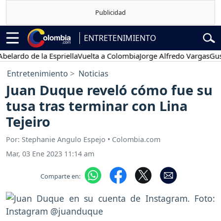
ENTRETENIMIENTO
do de la Espriella
Vuelta a Colombia
Jorge Alfredo Vargas
Gustavo 
Entretenimiento
Noticias
Juan Duque reveló cómo fue su
tusa tras terminar con Lina
Tejeiro
Por: Stephanie Angulo Espejo • Colombia.com
Mar, 03 Ene 2023 11:14 am
Comparte en: