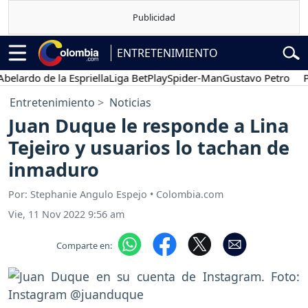
ENTRETENIMIENTO
rdo de la Espriella
Liga BetPlay
Spider-Man
Gustavo Petro
Poses
Entretenimiento
Noticias
Juan Duque le responde a Lina
Tejeiro y usuarios lo tachan de
inmaduro
Por: Stephanie Angulo Espejo • Colombia.com
Vie, 11 Nov 2022 9:56 am
Comparte en: