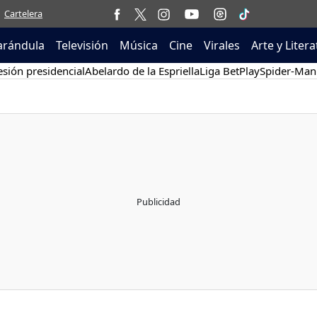
Cartelera
arándula
Televisión
Música
Cine
Virales
Arte y Liter
sión presidencial
Abelardo de la Espriella
Liga BetPlay
Spider-Man