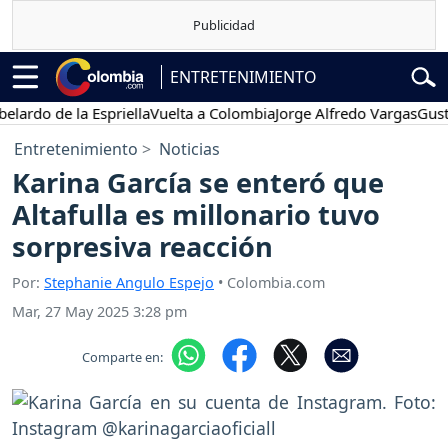
ENTRETENIMIENTO
o de la Espriella
Vuelta a Colombia
Jorge Alfredo Vargas
Gustavo 
Entretenimiento
Noticias
Karina García se enteró que
Altafulla es millonario tuvo
sorpresiva reacción
Por:
Stephanie Angulo Espejo
• Colombia.com
Mar, 27 May 2025 3:28 pm
Comparte en: