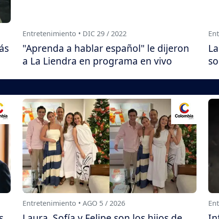
Entretenimiento • DIC 29 / 2022
Ent
ás
"Aprenda a hablar español" le dijeron
La
a La Liendra en programa en vivo
so
Entretenimiento • AGO 5 / 2026
Ent
s
Laura, Sofía y Felipe son los hijos de
In