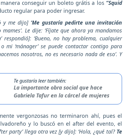
manera conseguir un boleto grátis a los
“Squid
ucto regular para poder ingresar.
ó y me dijo]
‘Me gustaría pedirte una invitación
No mames’. Le dije: ‘Fíjate que ahora ya mandamos
ra’ respondió]: ‘Bueno, no hay problema, cualquier
o mi ‘mánager’ se puede contactar contigo para
o hacemos nosotros, no es necesario nada de eso’. Y
Te gustaría leer también:
La importante obra social que hace
Gabriela Tafur en la cárcel de mujeres
emente vergonzosas no terminaron ahí, pues el
alvadoreño y lo buscó en el after del evento, el
er party’ llega otra vez [y dijo]: ‘Hola, ¿qué tal?
Te