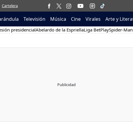
Cartelera
arándula
Televisión
Música
Cine
Virales
Arte y Liter
sión presidencial
Abelardo de la Espriella
Liga BetPlay
Spider-Man