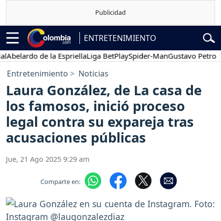
ENTRETENIMIENTO
elardo de la Espriella
Liga BetPlay
Spider-Man
Gustavo Petro
Po
Entretenimiento
Noticias
Laura González, de La casa de
los famosos, inició proceso
legal contra su expareja tras
acusaciones públicas
Jue, 21 Ago 2025 9:29 am
Comparte en: