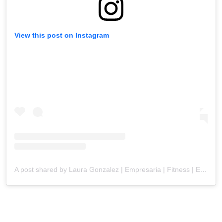
View this post on Instagram
A post shared by Laura Gonzalez | Empresaria | Fitness | Estilo de vida | Modelo (@laugonzalezdiaz)