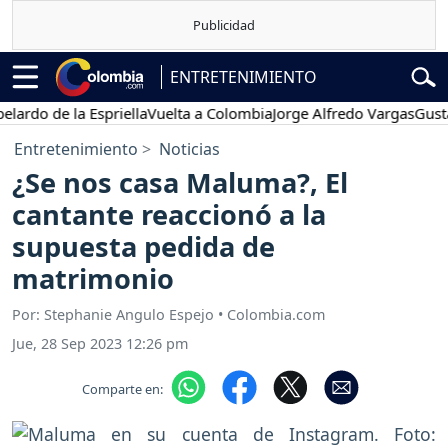
ENTRETENIMIENTO
 de la Espriella
Vuelta a Colombia
Jorge Alfredo Vargas
Gustavo P
Entretenimiento
Noticias
¿Se nos casa Maluma?, El
cantante reaccionó a la
supuesta pedida de
matrimonio
Por: Stephanie Angulo Espejo • Colombia.com
Jue, 28 Sep 2023 12:26 pm
Comparte en: