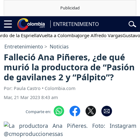
ENTRETENIMIENTO
 la Espriella
Vuelta a Colombia
Jorge Alfredo Vargas
Gustavo Petr
Entretenimiento
Noticias
Falleció Ana Piñeres, ¿de qué
murió la productora de “Pasión
de gavilanes 2 y “Pálpito”?
Por: Paula Castro • Colombia.com
Mar, 21 Mar 2023 8:43 am
Comparte en: