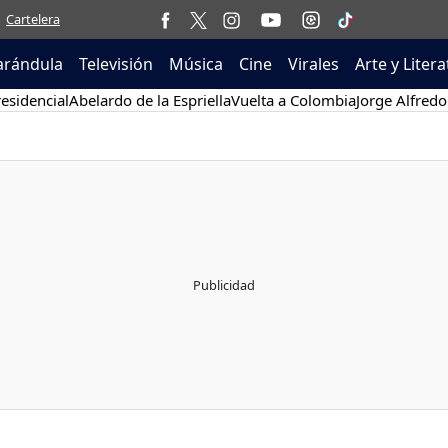
Cartelera
arándula
Televisión
Música
Cine
Virales
Arte y Liter
esidencial
Abelardo de la Espriella
Vuelta a Colombia
Jorge Alfredo