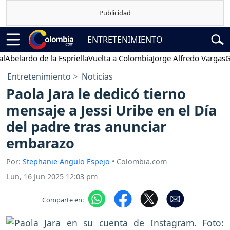
ENTRETENIMIENTO
ardo de la Espriella
Vuelta a Colombia
Jorge Alfredo Vargas
Gustav
Entretenimiento
Noticias
Paola Jara le dedicó tierno
mensaje a Jessi Uribe en el Día
del padre tras anunciar
embarazo
Por:
Stephanie Angulo Espejo
• Colombia.com
Lun, 16 Jun 2025 12:03 pm
Comparte en: