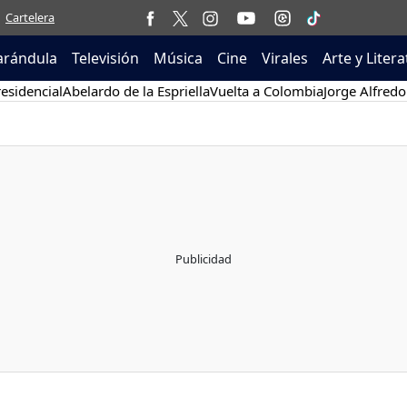
Cartelera
arándula
Televisión
Música
Cine
Virales
Arte y Liter
esidencial
Abelardo de la Espriella
Vuelta a Colombia
Jorge Alfredo