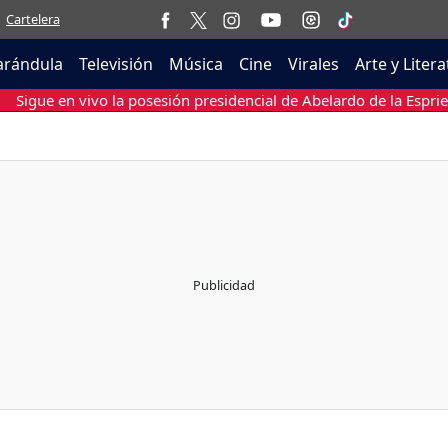
Cartelera
arándula
Televisión
Música
Cine
Virales
Arte y Liter
Sigue en vivo la posesión presidencial de Abelardo de la Esprie