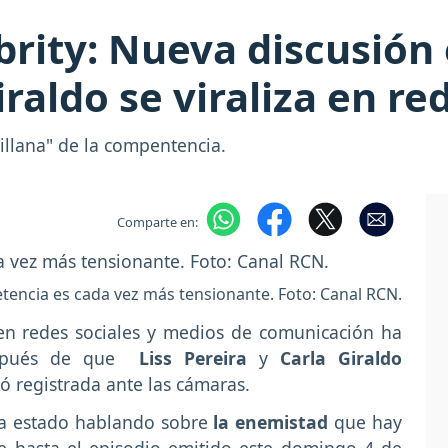
rity: Nueva discusión 
iraldo se viraliza en re
villana" de la compentencia.
Comparte en:
tencia es cada vez más tensionante. Foto: Canal RCN.
 en redes sociales y medios de comunicación ha
spués de que
Liss Pereira
y
Carla Giraldo
 registrada ante las cámaras.
a estado hablando sobre
la enemistad
que hay