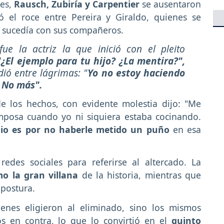
res,
Rausch, Zubiría y Carpentier
se ausentaron
 el roce entre Pereira y Giraldo, quienes se
e sucedía con sus compañeros.
ue la actriz la que inició con el pleito
"¿El ejemplo para tu hijo? ¿La mentira?",
dió entre lágrimas:
"
Yo no estoy haciendo
. No más".
de los hechos, con evidente molestia dijo: "Me
posa cuando yo ni siquiera estaba cocinando.
io es por no haberle metido un puño
en esa
redes sociales para referirse al altercado. La
o la gran villana
de la historia, mientras que
mpostura.
enes eligieron al eliminado, sino los mismos
otos en contra, lo que lo convirtió en el
quinto