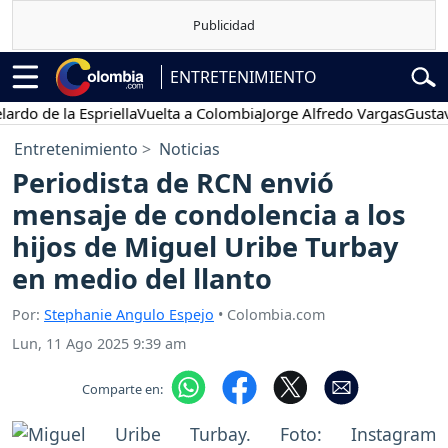
ENTRETENIMIENTO
de la Espriella
Vuelta a Colombia
Jorge Alfredo Vargas
Gustavo Pet
Entretenimiento
Noticias
Periodista de RCN envió
mensaje de condolencia a los
hijos de Miguel Uribe Turbay
en medio del llanto
Por:
Stephanie Angulo Espejo
• Colombia.com
Lun, 11 Ago 2025 9:39 am
Comparte en: