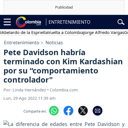
ENTRETENIMIENTO
ardo de la Espriella
Vuelta a Colombia
Jorge Alfredo Vargas
Gustav
Entretenimiento
Noticias
Pete Davidson habría
terminado con Kim Kardashian
por su “comportamiento
controlador"
Por: Linda Hernández • Colombia.com
Lun, 29 Ago 2022 11:39 am
Comparte en: