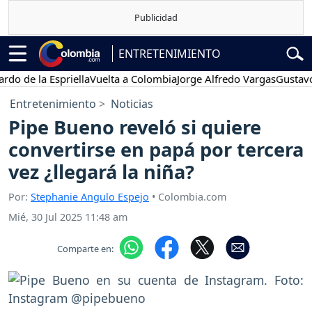
ENTRETENIMIENTO
e la Espriella
Vuelta a Colombia
Jorge Alfredo Vargas
Gustavo Petr
Entretenimiento
Noticias
Pipe Bueno reveló si quiere
convertirse en papá por tercera
vez ¿llegará la niña?
Por:
Stephanie Angulo Espejo
• Colombia.com
Mié, 30 Jul 2025 11:48 am
Comparte en: