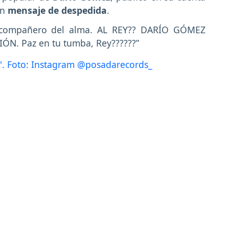
un
mensaje de despedida
.
 compañero del alma. AL REY?? DARÍO GÓMEZ
N. Paz en tu tumba, Rey??????”