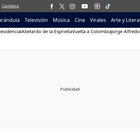
Cartelera
arándula
Televisión
Música
Cine
Virales
Arte y Liter
esidencial
Abelardo de la Espriella
Vuelta a Colombia
Jorge Alfredo