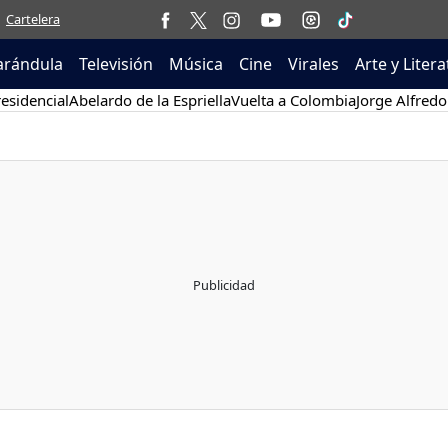
Cartelera
arándula
Televisión
Música
Cine
Virales
Arte y Liter
esidencial
Abelardo de la Espriella
Vuelta a Colombia
Jorge Alfredo