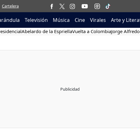
Cartelera
arándula
Televisión
Música
Cine
Virales
Arte y Liter
esidencial
Abelardo de la Espriella
Vuelta a Colombia
Jorge Alfredo