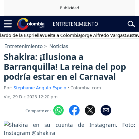
ENTRETENIMIENTO
e la Espriella
Vuelta a Colombia
Jorge Alfredo Vargas
Gustavo Pet
Entretenimiento
Noticias
Shakira: ¡Ilusiona a
Barranquilla! La reina del pop
podría estar en el Carnaval
Por:
Stephanie Angulo Espejo
• Colombia.com
Vie, 29 Dic 2023 12:20 pm
Comparte en: