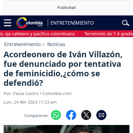
ENTRETENIMIENTO
cafetero y pacífico colombiano
Terremoto de 7.4 grados sacud
Entretenimiento
Noticias
Acordeonero de Iván Villazón,
fue denunciado por tentativa
de feminicidio,¿cómo se
defendió?
Por: Paula Castro • Colombia.com
Lun, 24 Abr 2023 11:23 am
Comparte en: