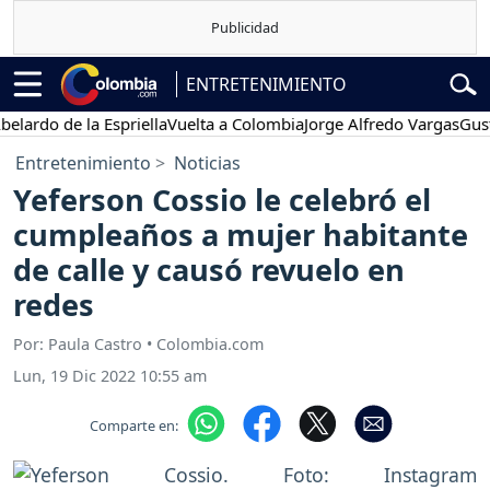
ENTRETENIMIENTO
o de la Espriella
Vuelta a Colombia
Jorge Alfredo Vargas
Gustavo 
Entretenimiento
Noticias
Yeferson Cossio le celebró el
cumpleaños a mujer habitante
de calle y causó revuelo en
redes
Por: Paula Castro • Colombia.com
Lun, 19 Dic 2022 10:55 am
Comparte en: