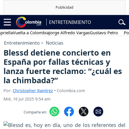
ENTRETENIMIENTO
Vuelta a Colombia
Jorge Alfredo Vargas
Gustavo Petro
Posesión 
Entretenimiento
Noticias
Blessd detiene concierto en
España por fallas técnicas y
lanza fuerte reclamo: “¿cuál es
la chimbada?”
Por:
Christopher Ramírez
• Colombia.com
Mié, 16 Jul 2025 9:54 am
Comparte en: