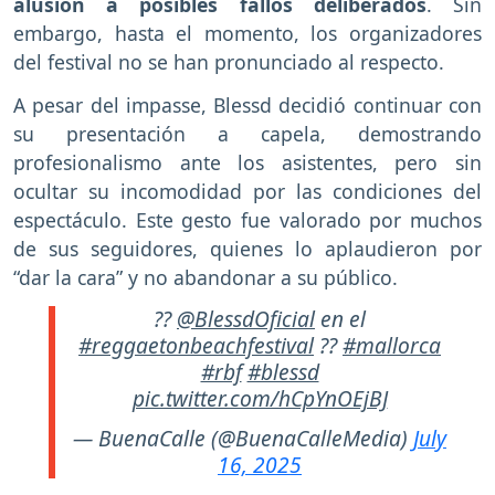
alusión a posibles fallos deliberados
. Sin
embargo, hasta el momento, los organizadores
del festival no se han pronunciado al respecto.
A pesar del impasse, Blessd decidió continuar con
su presentación a capela, demostrando
profesionalismo ante los asistentes, pero sin
ocultar su incomodidad por las condiciones del
espectáculo. Este gesto fue valorado por muchos
de sus seguidores, quienes lo aplaudieron por
“dar la cara” y no abandonar a su público.
??
@BlessdOficial
en el
#reggaetonbeachfestival
??
#mallorca
#rbf
#blessd
pic.twitter.com/hCpYnOEjBJ
— BuenaCalle (@BuenaCalleMedia)
July
16, 2025