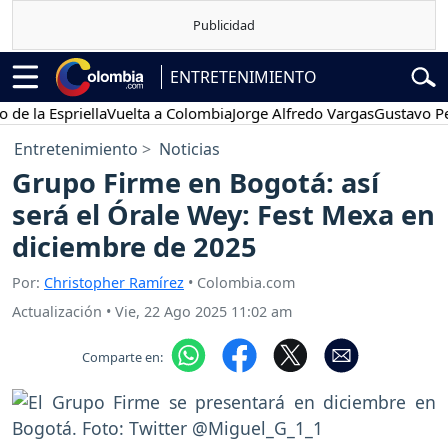
ENTRETENIMIENTO
 Espriella
Vuelta a Colombia
Jorge Alfredo Vargas
Gustavo Petro
Entretenimiento
Noticias
Grupo Firme en Bogotá: así
será el Órale Wey: Fest Mexa en
diciembre de 2025
Por:
Christopher Ramírez
• Colombia.com
Actualización
•
Vie, 22 Ago 2025 11:02 am
Comparte en: