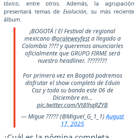
tóxico
, entre otros. Además, la agrupación
presentará temas de
Evolución
, su más reciente
álbum.
¡BOGOTÁ ! El Festival de regional
mexicano
@oraleweyfest
a llegado a
Colombia ???? y queremos anunciarles
oficialmente que GRUPO FIRME será
nuestro headliner. ????????
Por primera vez en Bogotá podremos
disfrutar el show completo de Eduin
Caz y toda su banda este 06 de
Diciembre en…
pic.twitter.com/Vt8lhqRZYB
— Migue ????? (@Miguel_G_1_1)
August
17, 2025
¿Cuál es la nómina completa